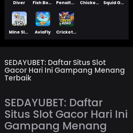
Diver
Fish Boom
Penalty Nations Cup
Chicken Road Vegas
Squid Gamebler
Mine Slot
AviaFly
Cricket Road
SEDAYUBET: Daftar Situs Slot
Gacor Hari Ini Gampang Menang
Terbaik
SEDAYUBET: Daftar
Situs Slot Gacor Hari Ini
Gampang Menang