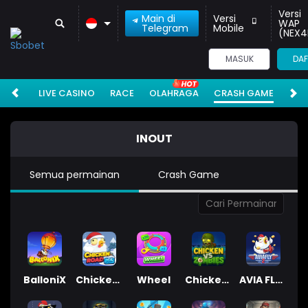
Versi
Main di
Versi
WAP
Telegram
Mobile
(NEX4
MASUK
DAF
SLOTS
LIVE CASINO
RACE
OLAHRAGA
CRASH GAME
ARC
INOUT
Semua permainan
Crash Game
BalloniX
Chicken Road Ice
Wheel
Chicken vs Zombies
AVIA FLY 2