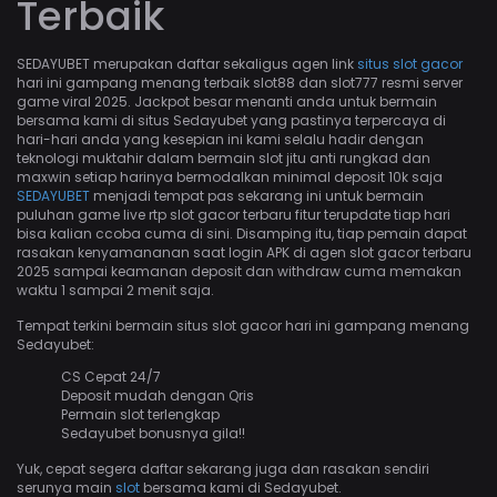
Terbaik
SEDAYUBET merupakan daftar sekaligus agen link
situs slot gacor
hari ini gampang menang terbaik slot88 dan slot777 resmi server
game viral 2025. Jackpot besar menanti anda untuk bermain
bersama kami di situs Sedayubet yang pastinya terpercaya di
hari-hari anda yang kesepian ini kami selalu hadir dengan
teknologi muktahir dalam bermain slot jitu anti rungkad dan
maxwin setiap harinya bermodalkan minimal deposit 10k saja
SEDAYUBET
menjadi tempat pas sekarang ini untuk bermain
puluhan game live rtp slot gacor terbaru fitur terupdate tiap hari
bisa kalian ccoba cuma di sini. Disamping itu, tiap pemain dapat
rasakan kenyamananan saat login APK di agen slot gacor terbaru
2025 sampai keamanan deposit dan withdraw cuma memakan
waktu 1 sampai 2 menit saja.
Tempat terkini bermain situs slot gacor hari ini gampang menang
Sedayubet:
CS Cepat 24/7
Deposit mudah dengan Qris
Permain slot terlengkap
Sedayubet bonusnya gila!!
Yuk, cepat segera daftar sekarang juga dan rasakan sendiri
serunya main
slot
bersama kami di Sedayubet.