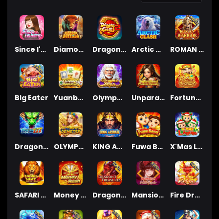
Since I'm here
Diamond buffalo
Dragon Gem2
Arctic Clash
ROMAN WARRIOR
Big Eater
Yuanbao Mahjong
Olympus - Zeus
Unparalleled Phoenix Dynasty
Fortune's Treasure
Dragon777
OLYMPUS DEMETER
KING ARTHUR
Fuwa Baoxi
X'Mas LABUBU
SAFARI HEAT 2-MULTIPLY FUN
Money Rush
Dragon’s Treasures
Mansion Battle Royale
Fire Dragon