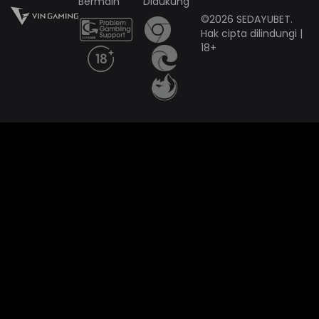
Bermain
Didukung
©2026 SEDAYUBET.
Hak cipta dilindungi |
18+