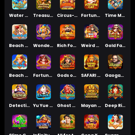
Water Dragon
Treasure Hunters
Circus-Lucky Mix
Fortune Cat
Time Machine
Beach Baby
Wonderland
Rich Fortune
Weird Xmas2
Gold Fairy 2
Beach Baby2
Fortunate Lion-Lucky Mix
Gods of Egypt2
SAFARI HEAT-MULTIPLY FUN
Gaogashou2 MULTIPLY FUN
Detective Girl
Yu Yue Long Men
Ghost Mansion
Mayan Adventure
Deep Rising