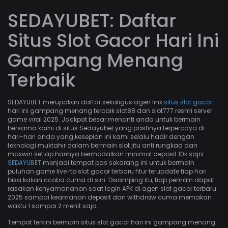
SEDAYUBET: Daftar
Situs Slot Gacor Hari Ini
Gampang Menang
Terbaik
SEDAYUBET merupakan daftar sekaligus agen link
situs slot gacor
hari ini gampang menang terbaik slot88 dan slot777 resmi server
game viral 2025. Jackpot besar menanti anda untuk bermain
bersama kami di situs Sedayubet yang pastinya terpercaya di
hari-hari anda yang kesepian ini kami selalu hadir dengan
teknologi muktahir dalam bermain slot jitu anti rungkad dan
maxwin setiap harinya bermodalkan minimal deposit 10k saja
SEDAYUBET
menjadi tempat pas sekarang ini untuk bermain
puluhan game live rtp slot gacor terbaru fitur terupdate tiap hari
bisa kalian ccoba cuma di sini. Disamping itu, tiap pemain dapat
rasakan kenyamananan saat login APK di agen slot gacor terbaru
2025 sampai keamanan deposit dan withdraw cuma memakan
waktu 1 sampai 2 menit saja.
Tempat terkini bermain situs slot gacor hari ini gampang menang