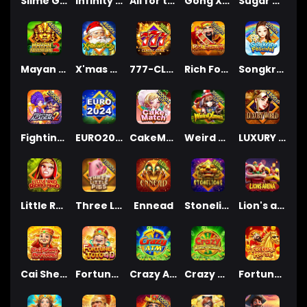
Slime Gem
Infinity Mining
All for the Winner
Gong Xi Fa Cai
Sugar Bar
Mayan Adventure2
X'mas Gift City
777-CLASSIC STYLE
Rich Fortune 2
Songkran Festival
Fighting Academy 2
EURO2024
CakeMatch
Weird Xmas
LUXURY WORLD
Little Red Riding Hood
Three Little Pigs
Ennead
Stonelions
Lion's area
Cai Shen Arrives!
Fortune Toto 4D
Crazy ATM
Crazy Money Rolling
Fortune Horse