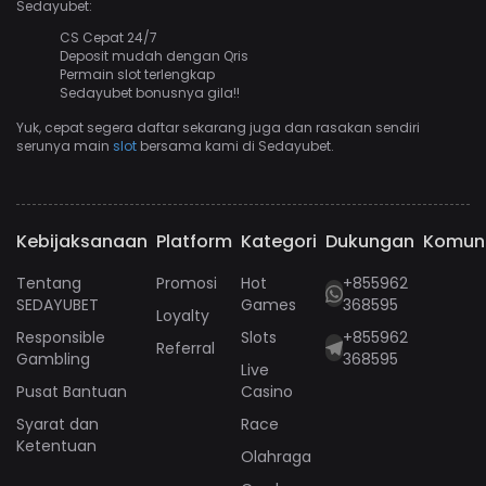
Sedayubet:
CS Cepat 24/7
Deposit mudah dengan Qris
Permain slot terlengkap
Sedayubet bonusnya gila!!
Yuk, cepat segera daftar sekarang juga dan rasakan sendiri
serunya main
slot
bersama kami di Sedayubet.
Kebijaksanaan
Platform
Kategori
Dukungan
Komun
Tentang
Promosi
Hot
+855962
SEDAYUBET
Games
368595
Loyalty
Responsible
Slots
+855962
Referral
Gambling
368595
Live
Pusat Bantuan
Casino
Syarat dan
Race
Ketentuan
Olahraga