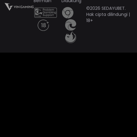
Bermain
Didukung
©2026 SEDAYUBET.
Hak cipta dilindungi |
18+