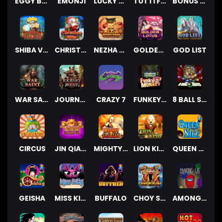
EGGY BUNNIES
EMONJI
LUCKY PET
TUTTI FRUTTI
BONUS BEAR
SHIBA VILLAGE
CHRISTMAS GIFT
NEZHA DEMON REBORN
GOLDEN LOTUS
GOD LIST
WAR SAINT
JOURNEY WEST
CRAZY 7
FUNKEY MONKEY
8 BALL SLOTS
CIRCUS
JIN QIAN WA
MIGHTY SPARTAN
LION KING
QUEEN OF THE NILE
GEISHA
MISS KITTY
BUFFALO
CHOY SUN DOA
AMONG US