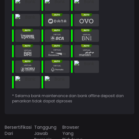
* Selama bank maintenance dan bank offline deposit dan
penarikan tidak dapat diproses
Bersertifikasi
Tanggung
Browser
Dari
Jawab
Yang