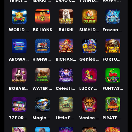
TRIPLE TWISTER
MARIO AND FRIENDS
ZHAO CAI JIN BAO
TWIN DRAGON
HAPPY NEW YEAR
WORLD CUP FRENZY
50 LIONS
BAI SHI
SUSHI DELIGHT
Frozen Joker
AROWANAS LUCK
HIGHWAY KING
RICH AND WEALTHY
Genies Blessing
FORTUNE LIONS
BOBA BOBA
WATER MARGIN
Celestial Goddess
LUCKY JOKER 5
FUNTASTIC FRUIT
77 FORTUNE
Magic Wheel
Little Farm
Venice Mask
PIRATE LEGEND