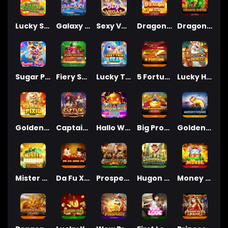
Lucky Snake Wheel
Galaxy Guardian
Sexy Vegas
Dragon Wish
Dragon Empire
Sugar Party
Fiery Sevens Hot 20
Lucky Twin Sea
5 Fortune
Lucky Horse
Golden Pixiu
Captain Golds Fortune
Hallo Win Party
Big Prosperity SA
Golden Whale
Mister Cashmore
Da Fu Xiao Fu
Prosperity Gods
Hugon Quest
Money Mouse