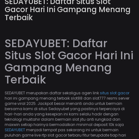
SEDAYUBET: Daftar Situs Slot
Gacor Hari Ini Gampang Menang
Terbaik
SEDAYUBET: Daftar
Situs Slot Gacor Hari Ini
Gampang Menang
Terbaik
SEDAYUBET merupakan daftar sekaligus agen link
situs slot gacor
hari ini gampang menang terbaik slot88 dan slot777 resmi server
game viral 2025. Jackpot besar menanti anda untuk bermain
bersama kami di situs Sedayubet yang pastinya terpercaya di
hari-hari anda yang kesepian ini kami selalu hadir dengan
teknologi muktahir dalam bermain slot jitu anti rungkad dan
maxwin setiap harinya bermodalkan minimal deposit 10k saja
SEDAYUBET
menjadi tempat pas sekarang ini untuk bermain
puluhan game live rtp slot gacor terbaru fitur terupdate tiap hari