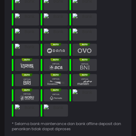
* Selama bank maintenance dan bank offline deposit dan
penarikan tidak dapat diproses